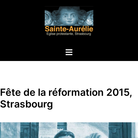
Aller
au
contenu
Ouvrir/fermer
le
menu
Fête de la réformation 2015,
Strasbourg