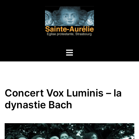
Aller
au
contenu
Ouvrir/fermer
le
menu
Concert Vox Luminis – la
dynastie Bach