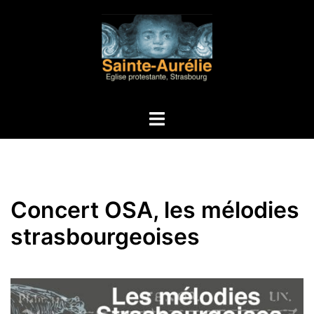
Aller
au
contenu
Ouvrir/fermer
le
menu
Concert OSA, les mélodies
strasbourgeoises