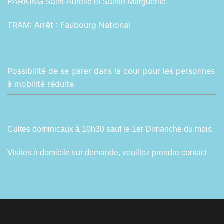
PARKING Saint-Aurélie et Sainte-Marguerite.
TRAM:
Arrêt : Faubourg National
Possibilité de se garer dans la cour pour les personnes
à mobilité réduite.
Cultes dominicaux à 10h30 sauf le 1er Dimanche du mois.
Visites à domicile sur demande,
veuillez prendre contact
© 2026 Sainte-Aurélie. Fièrement propulsé par
Sydney