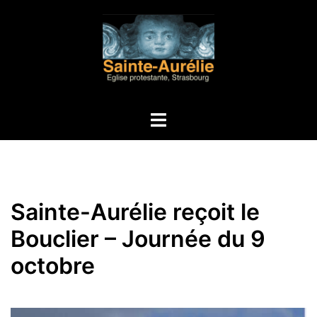
Aller
au
contenu
Ouvrir/fermer
le
menu
Sainte-Aurélie reçoit le
Bouclier – Journée du 9
octobre