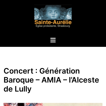
Aller
au
contenu
Ouvrir/fermer
le
menu
Concert : Génération
Baroque – AMIA – l’Alceste
de Lully