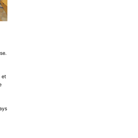
se.
 et
e
ays