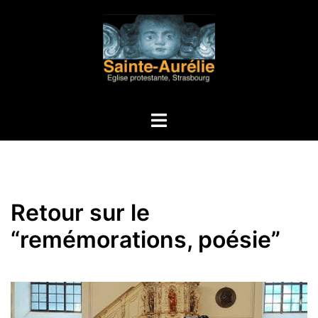
Aller
au
contenu
Ouvrir/fermer
le
menu
Retour sur le
“remémorations, poésie”