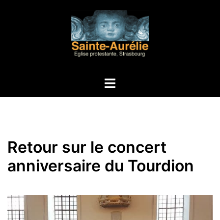
Aller
au
contenu
Ouvrir/fermer
le
menu
Retour sur le concert
anniversaire du Tourdion