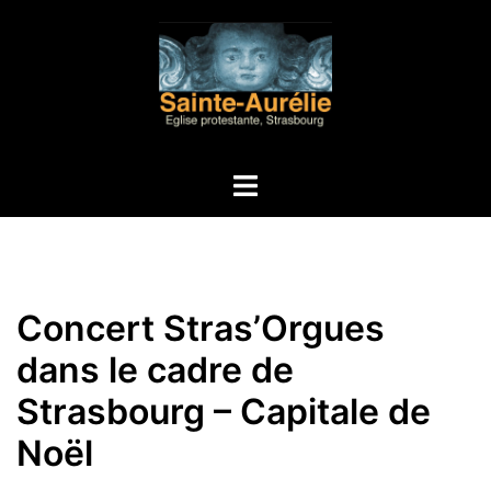
Aller
au
contenu
Ouvrir/fermer
le
menu
Concert Stras’Orgues
dans le cadre de
Strasbourg – Capitale de
Noël