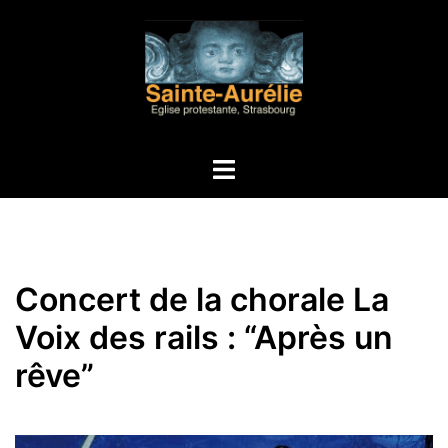
Aller
au
contenu
Ouvrir/fermer
le
menu
Concert de la chorale La
Voix des rails : “Après un
rêve”