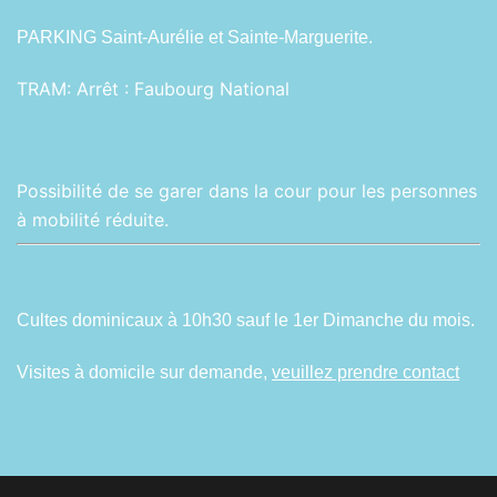
PARKING Saint-Aurélie et Sainte-Marguerite.
TRAM:
Arrêt : Faubourg National
Possibilité de se garer dans la cour pour les personnes
à mobilité réduite.
Cultes dominicaux à 10h30 sauf le 1er Dimanche du mois.
Visites à domicile sur demande,
veuillez prendre contact