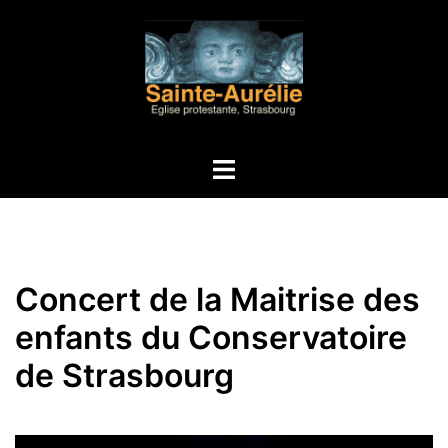
Aller
au
contenu
Ouvrir/fermer
le
menu
Concert de la Maitrise des
enfants du Conservatoire
de Strasbourg