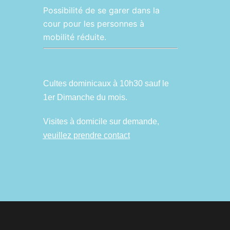
Possibilité de se garer dans la
cour pour les personnes à
mobilité réduite.
Cultes dominicaux à 10h30 sauf le
1er Dimanche du mois.
Visites à domicile sur demande,
veuillez prendre contact