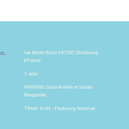
te-
rue Martin Bucer
I
67000 Strasbourg
I
France
Y aller :
PARKING Saint-Aurélie et Sainte-
Marguerite.
TRAM:
Arrêt : Faubourg National