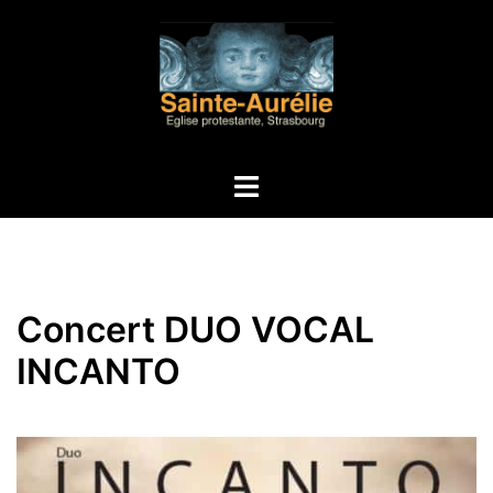
Aller
au
contenu
Ouvrir/fermer
le
menu
Concert DUO VOCAL
INCANTO