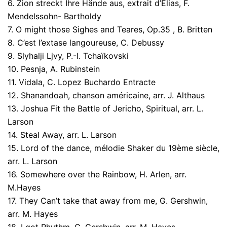
6. Zion streckt Ihre Hände aus, extrait d’Elias, F.
Mendelssohn- Bartholdy
7. O might those Sighes and Teares, Op.35 , B. Britten
8. C’est l’extase langoureuse, C. Debussy
9. Slyhalji Ljvy, P.-I. Tchaïkovski
10. Pesnja, A. Rubinstein
11. Vidala, C. Lopez Buchardo Entracte
12. Shanandoah, chanson américaine, arr. J. Althaus
13. Joshua Fit the Battle of Jericho, Spiritual, arr. L.
Larson
14. Steal Away, arr. L. Larson
15. Lord of the dance, mélodie Shaker du 19ème siècle,
arr. L. Larson
16. Somewhere over the Rainbow, H. Arlen, arr.
M.Hayes
17. They Can’t take that away from me, G. Gershwin,
arr. M. Hayes