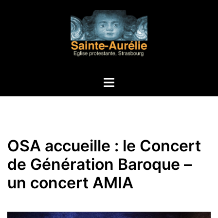
Aller
au
contenu
Ouvrir/fermer
le
menu
OSA accueille : le Concert
de Génération Baroque –
un concert AMIA