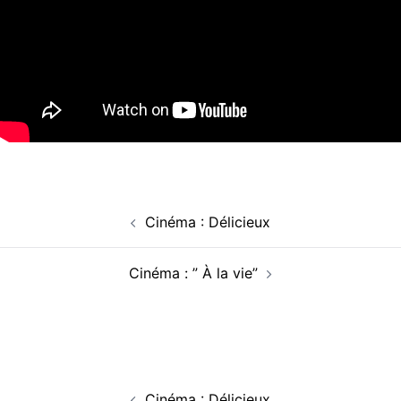
Navigation
Cinéma : Délicieux
d’article
Cinéma : ” À la vie”
Navigation
Cinéma : Délicieux