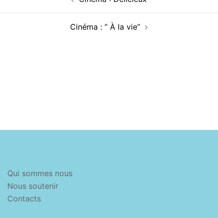
d’article
Cinéma : ” À la vie”
Qui sommes nous
Nous soutenir
Contacts