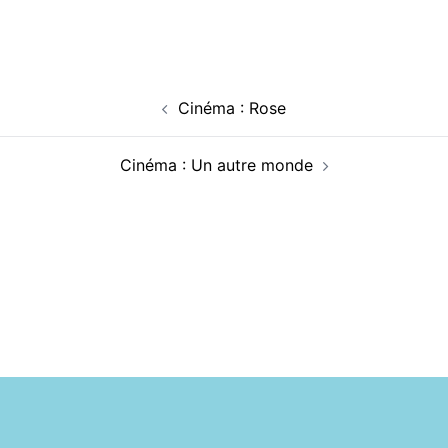
Navigation
Cinéma : Rose
d’article
Cinéma : Un autre monde