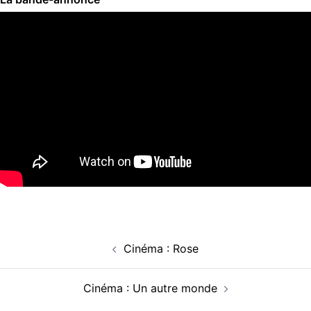
Navigation
Cinéma : Rose
d’article
Cinéma : Un autre monde