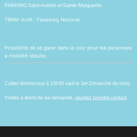
PARKING Saint-Aurélie et Sainte-Marguerite.
TRAM:
Arrêt : Faubourg National
Possibilité de se garer dans la cour pour les personnes
à mobilité réduite.
Cultes dominicaux à 10h30 sauf le 1er Dimanche du mois.
Visites à domicile sur demande,
veuillez prendre contact
© 2026 Sainte-Aurélie. Fièrement propulsé par
Sydney