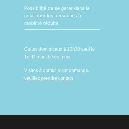
Possibilité de se garer dans la
cour pour les personnes à
mobilité réduite.
Cultes dominicaux à 10h30 sauf le
1er Dimanche du mois.
Visites à domicile sur demande,
veuillez prendre contact