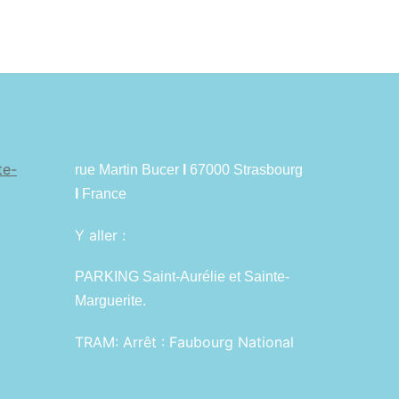
te-
rue Martin Bucer
I
67000 Strasbourg
I
France
Y aller :
PARKING Saint-Aurélie et Sainte-
Marguerite.
TRAM:
Arrêt : Faubourg National