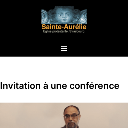
Aller
au
contenu
Ouvrir/fermer
le
menu
Invitation à une conférence