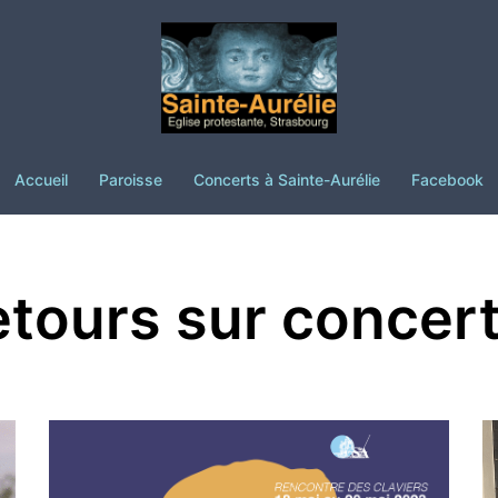
Accueil
Paroisse
Concerts à Sainte-Aurélie
Facebook
tours sur concer