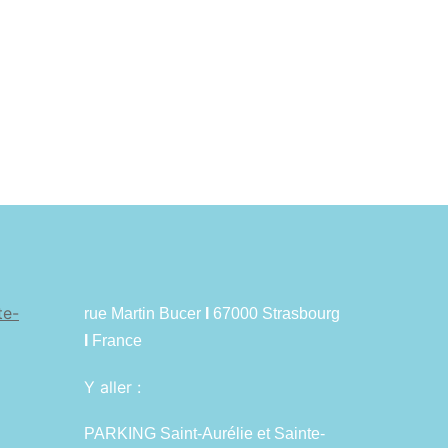
te-
rue Martin Bucer
I
67000 Strasbourg
I
France
Y aller :
PARKING Saint-Aurélie et Sainte-