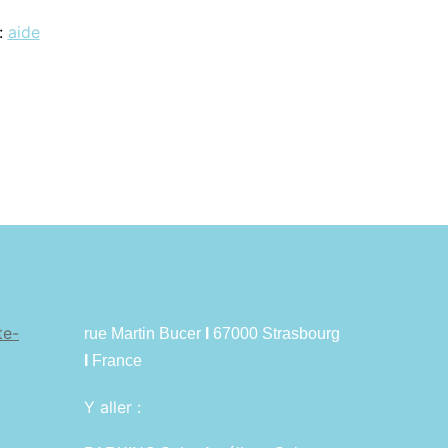
 :
aide
te-
rue Martin Bucer
I
67000 Strasbourg
I
France
Y aller :