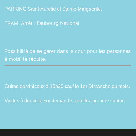
PARKING Saint-Aurélie et Sainte-Marguerite.
TRAM:
Arrêt : Faubourg National
Possibilité de se garer dans la cour pour les personnes
à mobilité réduite.
Cultes dominicaux à 10h30 sauf le 1er Dimanche du mois.
Visites à domicile sur demande,
veuillez prendre contact