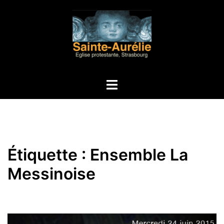
Aller
au
contenu
Ouvrir/fermer
le
menu
Étiquette :
Ensemble La
Messinoise