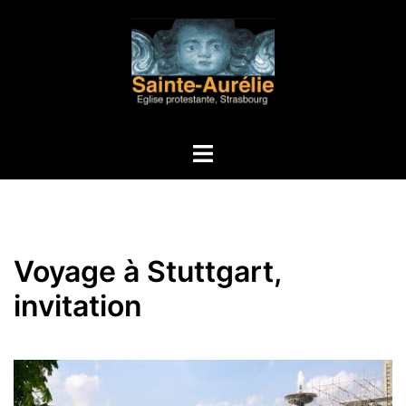
Aller
au
contenu
Ouvrir/fermer
le
menu
Voyage à Stuttgart,
invitation