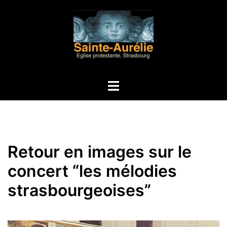
Aller
au
contenu
Ouvrir/fermer
le
menu
Retour en images sur le
concert “les mélodies
strasbourgeoises”