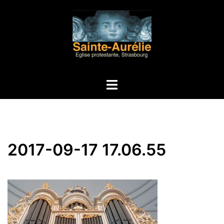
Aller
au
contenu
Ouvrir/fermer
le
menu
2017-09-17 17.06.55