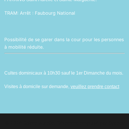
TRAM:
Arrêt : Faubourg National
Possibilité de se garer dans la cour pour les personnes
à mobilité réduite.
Cultes dominicaux à 10h30 sauf le 1er Dimanche du mois.
Visites à domicile sur demande,
veuillez prendre contact
© 2026 Sainte-Aurélie. Fièrement propulsé par
Sydney