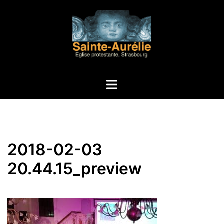
Aller
au
contenu
Ouvrir/fermer
le
menu
2018-02-03
20.44.15_preview