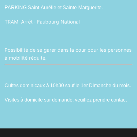
PARKING Saint-Aurélie et Sainte-Marguerite.
TRAM:
Arrêt : Faubourg National
Possibilité de se garer dans la cour pour les personnes
à mobilité réduite.
Cultes dominicaux à 10h30 sauf le 1er Dimanche du mois.
Visites à domicile sur demande,
veuillez prendre contact