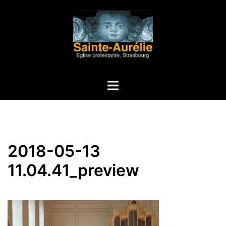
Aller
au
contenu
Ouvrir/fermer
le
menu
2018-05-13
11.04.41_preview