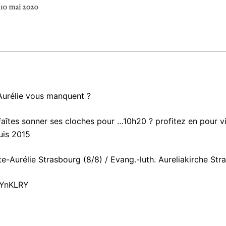
Aurélie vous manquent ?
t faîtes sonner ses cloches pour …10h20 ? profitez en pour v
uis 2015
te-Aurélie Strasbourg (8/8) / Evang.-luth. Aureliakirche Str
LYnKLRY