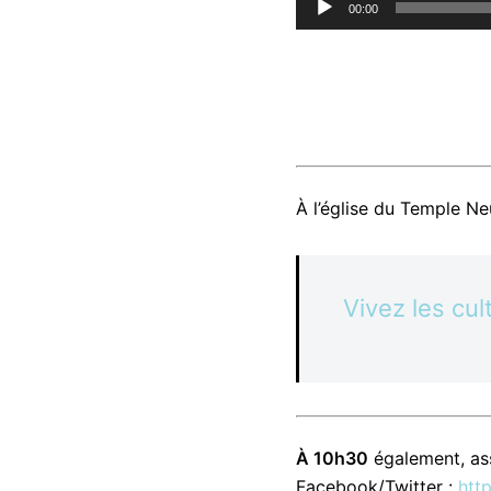
00:00
audio
À l’église du Temple Ne
Vivez les cul
À 10h30
également, assi
Facebook/Twitter :
http