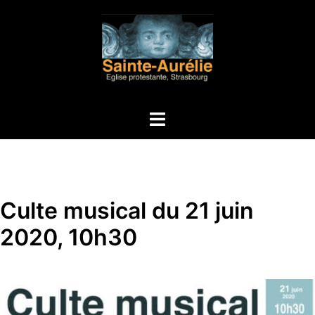
Aller
au
contenu
Ouvrir/fermer
le
menu
Culte musical du 21 juin
2020, 10h30