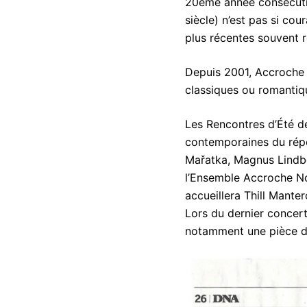
20ème année consécutiv
siècle) n’est pas si co
plus récentes souvent r
Depuis 2001, Accroche 
classiques ou romantiq
Les Rencontres d’Été d
contemporaines du répe
Mařatka, Magnus Lindber
l’Ensemble Accroche Not
accueillera Thill Mante
Lors du dernier concer
notamment une pièce de