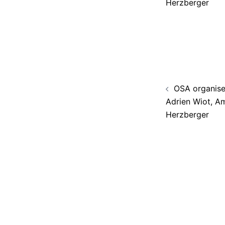
Herzberger
Navigati
OSA organise
d’article
Adrien Wiot, Am
Herzberger