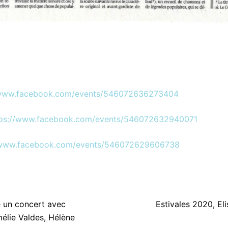
/www.facebook.com/events/546072636273404
tps://www.facebook.com/events/546072632940071
/www.facebook.com/events/546072629606738
on
 un concert avec
Estivales 2020, El
élie Valdes, Hélène