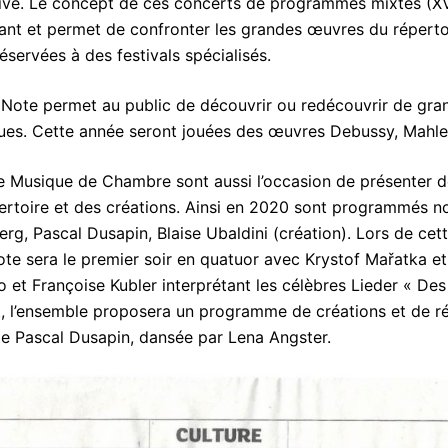
e. Le concept de ces concerts de programmes mixtes (XVI
urant et permet de confronter les grandes œuvres du répert
éservées à des festivals spécialisés.
Note permet au public de découvrir ou redécouvrir de gr
ues. Cette année seront jouées des œuvres Debussy, Mahle
e Musique de Chambre sont aussi l’occasion de présenter 
rtoire et des créations. Ainsi en 2020 sont programmés 
g, Pascal Dusapin, Blaise Ubaldini (création). Lors de cett
e sera le premier soir en quatuor avec Krystof Mařatka et 
ro et Françoise Kubler interprétant les célèbres Lieder « D
t, l’ensemble proposera un programme de créations et de r
 Pascal Dusapin, dansée par Lena Angster.