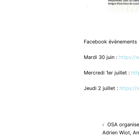
Facebook évènements
Mardi 30 juin :
https:/
Mercredi 1er juillet :
ht
Jeudi 2 juillet :
https:/
Navigati
OSA organise
d’article
Adrien Wiot, Am