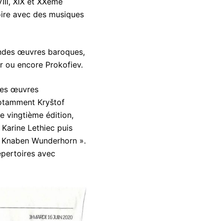
II, XIX et XXème
oire avec des musiques
andes œuvres baroques,
r ou encore Prokofiev.
des œuvres
notamment Kryštof
e vingtième édition,
Karine Lethiec puis
es Knaben Wunderhorn ».
épertoires avec