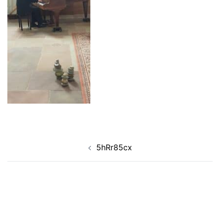
Navigation
5hRr85cx
d’article