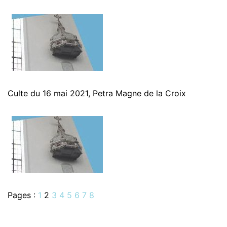
Culte du 16 mai 2021, Petra Magne de la Croix
Pages :
1
2
3
4
5
6
7
8