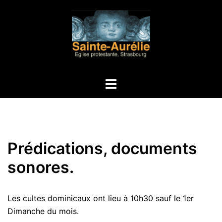
Aller
au
contenu
Ouvrir/fermer
le
menu
Prédications, documents
sonores.
Les cultes dominicaux ont lieu à 10h30 sauf le 1er
Dimanche du mois.