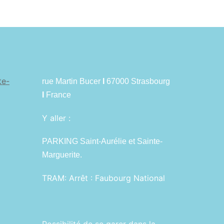
te-
rue Martin Bucer
I
67000 Strasbourg
I
France
Y aller :
PARKING Saint-Aurélie et Sainte-
Marguerite.
TRAM:
Arrêt : Faubourg National