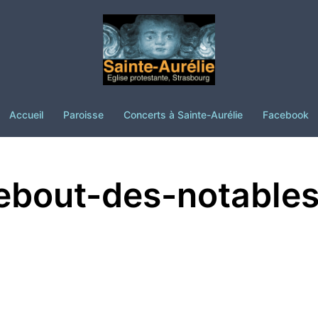
Accueil
Paroisse
Concerts à Sainte-Aurélie
Facebook
ebout-des-notable