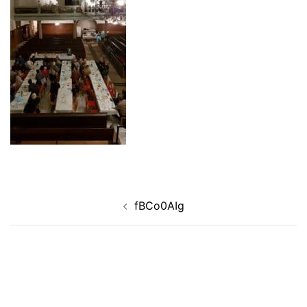
Navigation
fBCo0AIg
d’article