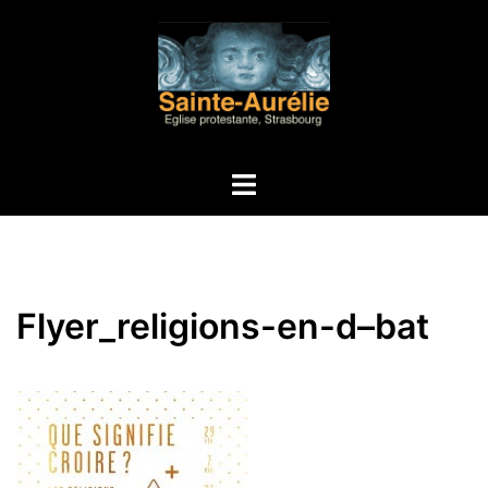
Aller
au
contenu
Ouvrir/fermer
le
menu
Flyer_religions-en-d–bat