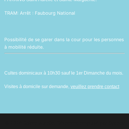
TRAM:
Arrêt : Faubourg National
Possibilité de se garer dans la cour pour les personnes
à mobilité réduite.
Cultes dominicaux à 10h30 sauf le 1er Dimanche du mois.
Visites à domicile sur demande,
veuillez prendre contact
© 2026 Sainte-Aurélie. Fièrement propulsé par
Sydney