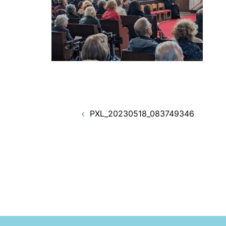
Navigation
PXL_20230518_083749346
d’article