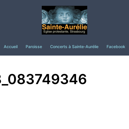
Accueil
Paroisse
Concerts à Sainte-Aurélie
Facebook
8_083749346