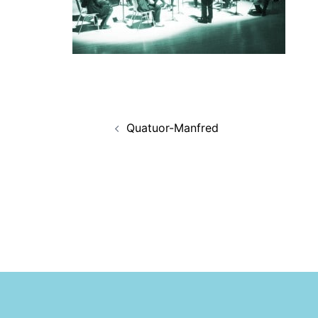
Navigation
Quatuor-Manfred
d’article