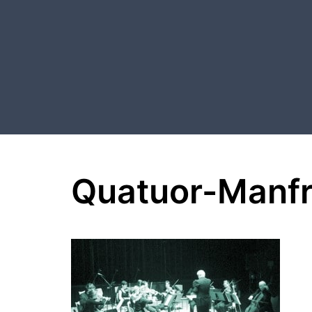
Aller
au
contenu
Quatuor-Manf