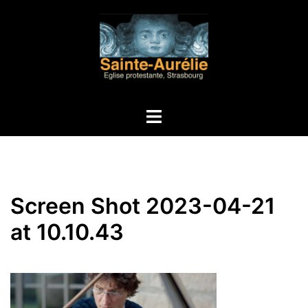
Aller
au
contenu
Ouvrir/fermer
le
menu
Screen Shot 2023-04-21
at 10.10.43