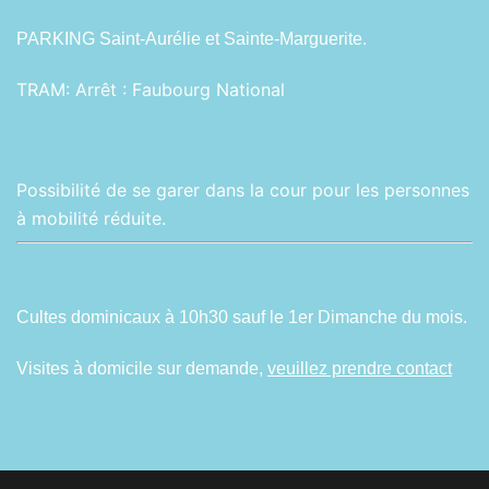
PARKING Saint-Aurélie et Sainte-Marguerite.
TRAM:
Arrêt : Faubourg National
Possibilité de se garer dans la cour pour les personnes
à mobilité réduite.
Cultes dominicaux à 10h30 sauf le 1er Dimanche du mois.
Visites à domicile sur demande,
veuillez prendre contact