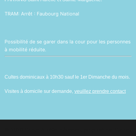
TRAM:
Arrêt : Faubourg National
Possibilité de se garer dans la cour pour les personnes
à mobilité réduite.
Cultes dominicaux à 10h30 sauf le 1er Dimanche du mois.
Visites à domicile sur demande,
veuillez prendre contact
© 2026 Sainte-Aurélie. Fièrement propulsé par
Sydney