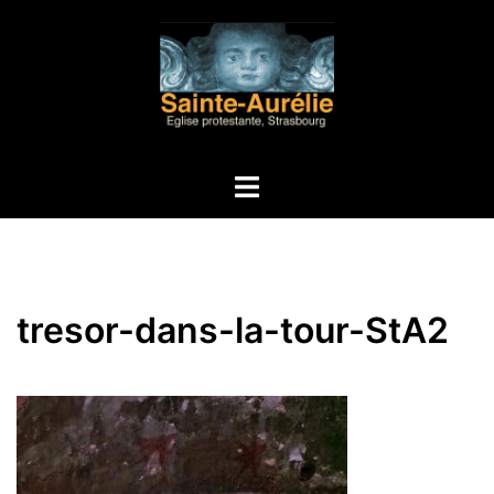
Aller
au
contenu
Ouvrir/fermer
le
menu
tresor-dans-la-tour-StA2