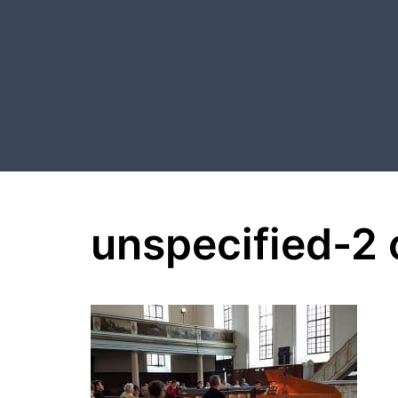
Aller
au
contenu
unspecified-2 