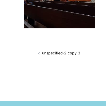
Navigation
unspecified-2 copy 3
d’article