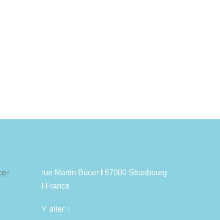
te-
rue Martin Bucer
I
67000 Strasbourg
I
France
Y aller :