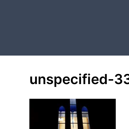
Aller
au
contenu
unspecified-3