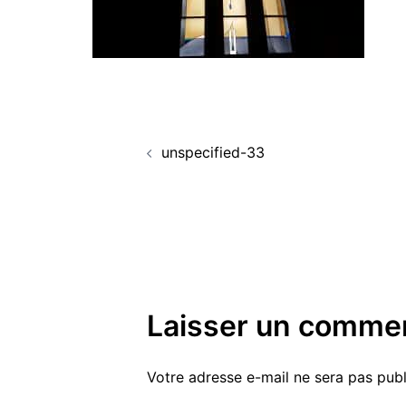
Navigation
unspecified-33
d’article
Laisser un commen
Votre adresse e-mail ne sera pas publ