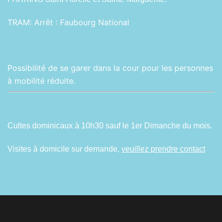
TRAM:
Arrêt : Faubourg National
Possibilité de se garer dans la cour pour les personnes
à mobilité réduite.
Cultes dominicaux à 10h30 sauf le 1er Dimanche du mois.
Visites à domicile sur demande,
veuillez prendre contact
© 2026 Sainte-Aurélie. Fièrement propulsé par
Sydney