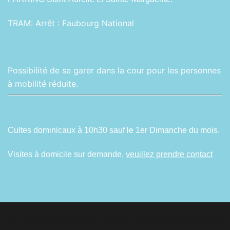
TRAM:
Arrêt : Faubourg National
Possibilité de se garer dans la cour pour les personnes
à mobilité réduite.
Cultes dominicaux à 10h30 sauf le 1er Dimanche du mois.
Visites à domicile sur demande,
veuillez prendre contact
© 2026 Sainte-Aurélie. Fièrement propulsé par
Sydney