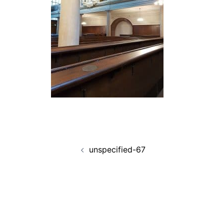
Navigation
unspecified-67
d’article