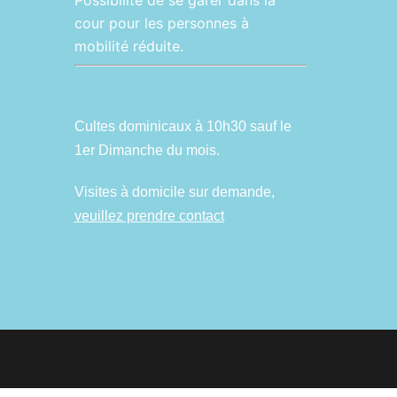
Possibilité de se garer dans la
cour pour les personnes à
mobilité réduite.
Cultes dominicaux à 10h30 sauf le
1er Dimanche du mois.
Visites à domicile sur demande,
veuillez prendre contact