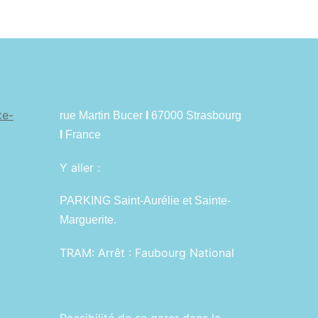
te-
rue Martin Bucer
I
67000 Strasbourg
I
France
Y aller :
PARKING Saint-Aurélie et Sainte-
Marguerite.
TRAM:
Arrêt : Faubourg National