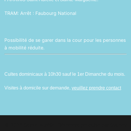
TRAM:
Arrêt : Faubourg National
Possibilité de se garer dans la cour pour les personnes
à mobilité réduite.
Cultes dominicaux à 10h30 sauf le 1er Dimanche du mois.
Visites à domicile sur demande,
veuillez prendre contact
© 2026 Sainte-Aurélie. Fièrement propulsé par
Sydney