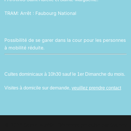
TRAM:
Arrêt : Faubourg National
Possibilité de se garer dans la cour pour les personnes
à mobilité réduite.
Cultes dominicaux à 10h30 sauf le 1er Dimanche du mois.
Visites à domicile sur demande,
veuillez prendre contact
© 2026 Sainte-Aurélie. Fièrement propulsé par
Sydney