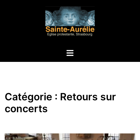
Aller
au
contenu
Ouvrir/fermer
le
menu
Catégorie :
Retours sur
concerts